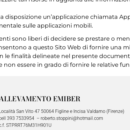
re a disposizione un’applicazione chiamata Ap
entale sulle applicazioni mobili.
nti sono liberi di decidere se prestare o meno
onsentono a questo Sito Web di fornire una mi
on le finalità delineate nel presente document
 non essere in grado di fornire le relative fun
ALLEVAMENTO EMIBER
Località San Vito 47 50064 Figline e Incisa Valdarno (Firenze)
cell 393 7533954 – roberto.stoppini@hotmail.com
c.f. STPRRT76M31H901U